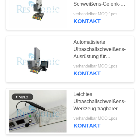
DATENSCHUTZRICHTLINIE
Schweißens-Gelenk-
Entwurf
verhandelbar MOQ:1pcs
KONTAKT
Automatisierte
Ultraschallschweißens-
Ausrüstung für
Polycarbonat/Polypropylen
verhandelbar MOQ:1pcs
KONTAKT
Leichtes
Ultraschallschweißens-
Werkzeug-tragbarer
Ultraschallstellen-
verhandelbar MOQ:1pcs
Schweißer
KONTAKT