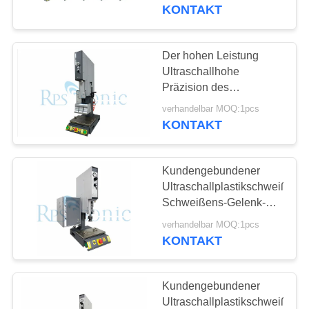
KONTAKT
TRETEN
SIE
Der hohen Leistung
MIT
Ultraschallhohe
Präzision des
UNS
schweißens-Werkzeug-
verhandelbar MOQ:1pcs
IN
15khz 5000W
KONTAKT
VERBINDUNG
Kundengebundener
NACHRICHTEN
Ultraschallplastikschweißgerä
Schweißens-Gelenk-
Entwurf
FÄLLE
verhandelbar MOQ:1pcs
KONTAKT
SITEMAP
Kundengebundener
Ultraschallplastikschweißgerä