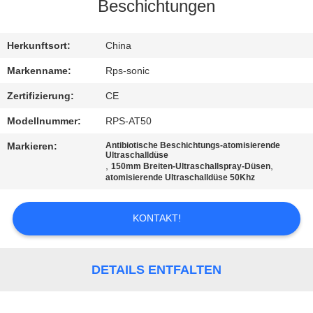
Beschichtungen
TRETEN
SIE
Herkunftsort:
China
MIT
Markenname:
Rps-sonic
UNS
Zertifizierung:
CE
IN
Modellnummer:
RPS-AT50
VERBINDUNG
Markieren:
Antibiotische Beschichtungs-atomisierende
Ultraschalldüse
,
,
150mm Breiten-Ultraschallspray-Düsen
atomisierende Ultraschalldüse 50Khz
NACHRICHTEN
KONTAKT!
FÄLLE
SITEMAP
DETAILS ENTFALTEN