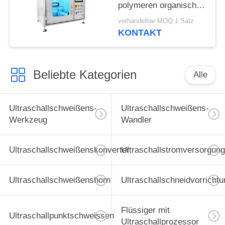
polymeren organischen
Leuchtdioden
verhandelbar MOQ:1 Satz
KONTAKT
Beliebte Kategorien
Alle
Ultraschallschweißens-
Ultraschallschweißens-
Werkzeug
Wandler
Ultraschallschweißenskonverter
Ultraschallstromversorgung
Ultraschallschweißenshorn
Ultraschallschneidvorrichtu
Flüssiger mit
Ultraschallpunktschweissen
Ultraschallprozessor