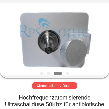
Powersonic
Equipment
Co.,
Ltd..
All
Rights
Reserved.
HAUS
PRODUKTE
ÜBER
UNS
FABRIK-
AUSFLUG
Ultraschallspray-Düsen
Hochfrequenzatomisierende
QUALITÄTSKONTROLLE
Ultraschalldüse 50Khz für antibiotische