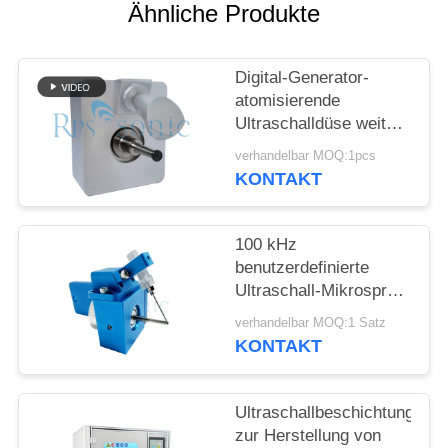
DATENSCHUTZRICHTLINIE
Ähnliche Produkte
Digital-Generator-
atomisierende
Ultraschalldüse weit
Sprüh für das Fluss-
verhandelbar MOQ:1pcs
Sprühen
KONTAKT
100 kHz
benutzerdefinierte
Ultraschall-Mikrospray-
Düsennebel-Nebel-
verhandelbar MOQ:1 Satz
Atomisierer
KONTAKT
Ultraschallbeschichtung
zur Herstellung von