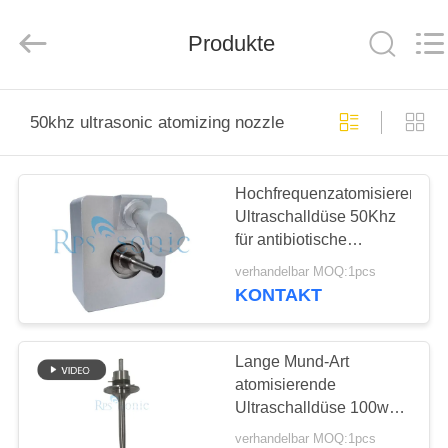
Powersonic
Equipment
Co.,
Produkte
Ltd..
All
Rights
Reserved.
HAUS
50khz ultrasonic atomizing nozzle
PRODUKTE
Hochfrequenzatomisierende
Ultraschalldüse 50Khz
ÜBER
für antibiotische
UNS
Beschichtungen
verhandelbar MOQ:1pcs
KONTAKT
FABRIK-
AUSFLUG
Lange Mund-Art
atomisierende
Ultraschalldüse 100w
QUALITÄTSKONTROLLE
mit Digital-Generator
verhandelbar MOQ:1pcs