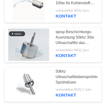
DATENSCHUTZRICHTLINIE
100w für Kohlenstoff-
Nanoröhrchen
verhandelbar MOQ:1pcs
KONTAKT
spray-Beschichtungs-
Ausrüstung 50khz 30w
Ultraschallfür das
Dünnfilm-Sprühen
verhandelbar MOQ:1pcs
KONTAKT
50khz
Ultraschallklebensprühbesch
Sprühdüsen
verhandelbar MOQ:1 Satz
KONTAKT