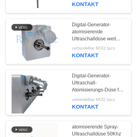
KONTAKT
TRETEN
SIE
Digital-Generator-
MIT
atomisierende
Ultraschalldüse weit
UNS
Sprüh für das Fluss-
verhandelbar MOQ:1pcs
IN
Sprühen
KONTAKT
VERBINDUNG
Digital-Generator-
NACHRICHTEN
Ultraschall-
Atomisierungs-Düse für
Glas- Sprüh-50Khz
FÄLLE
verhandelbar MOQ:1pcs
100W
KONTAKT
SITEMAP
atomisierende Spray-
Ultraschalldüse 50Khz