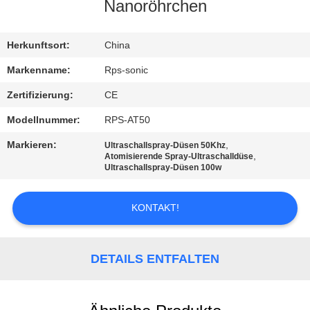
Nanoröhrchen
TRETEN
SIE
Herkunftsort:
China
MIT
Markenname:
Rps-sonic
UNS
Zertifizierung:
CE
IN
Modellnummer:
RPS-AT50
VERBINDUNG
Markieren:
,
Ultraschallspray-Düsen 50Khz
,
Atomisierende Spray-Ultraschalldüse
Ultraschallspray-Düsen 100w
NACHRICHTEN
KONTAKT!
FÄLLE
DETAILS ENTFALTEN
SITEMAP