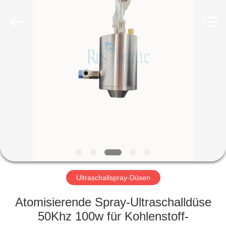
Powersonic
Equipment
Co.,
Ltd..
All
Rights
Reserved.
HAUS
PRODUKTE
ÜBER
UNS
FABRIK-
AUSFLUG
Ultraschallspray-Düsen
Atomisierende Spray-Ultraschalldüse
QUALITÄTSKONTROLLE
50Khz 100w für Kohlenstoff-