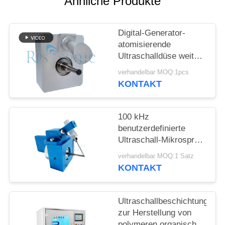
Ähnliche Produkte
DATENSCHUTZRICHTLINIE
Digital-Generator-
atomisierende
Ultraschalldüse weit
Sprüh für das Fluss-
verhandelbar MOQ:1pcs
Sprühen
KONTAKT
100 kHz
benutzerdefinierte
Ultraschall-Mikrospray-
Düsennebel-Nebel-
verhandelbar MOQ:1 Satz
Atomisierer
KONTAKT
Ultraschallbeschichtung
zur Herstellung von
polymeren organischen