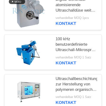
DATENSCHUTZRICHTLINIE
atomisierende
Ultraschalldüse weit
Sprüh für das Fluss-
verhandelbar MOQ:1pcs
Sprühen
KONTAKT
100 kHz
benutzerdefinierte
Ultraschall-Mikrospray-
Düsennebel-Nebel-
verhandelbar MOQ:1 Satz
Atomisierer
KONTAKT
Ultraschallbeschichtung
zur Herstellung von
polymeren organischen
Leuchtdioden
verhandelbar MOQ:1 Satz
KONTAKT