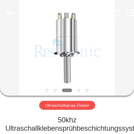
Powersonic
Equipment
Co.,
Ltd..
All
Rights
Reserved.
HAUS
PRODUKTE
ÜBER
UNS
FABRIK-
AUSFLUG
Ultraschallspray-Düsen
50khz
QUALITÄTSKONTROLLE
Ultraschallklebensprühbeschichtungssy