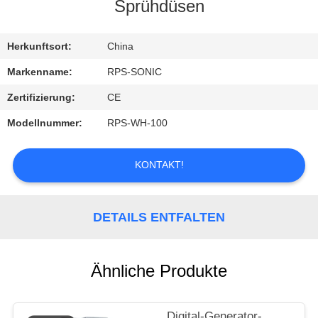
Sprühdüsen
TRETEN
SIE
Herkunftsort:
China
MIT
Markenname:
RPS-SONIC
UNS
Zertifizierung:
CE
IN
Modellnummer:
RPS-WH-100
VERBINDUNG
KONTAKT!
NACHRICHTEN
DETAILS ENTFALTEN
FÄLLE
Ähnliche Produkte
SITEMAP
Digital-Generator-