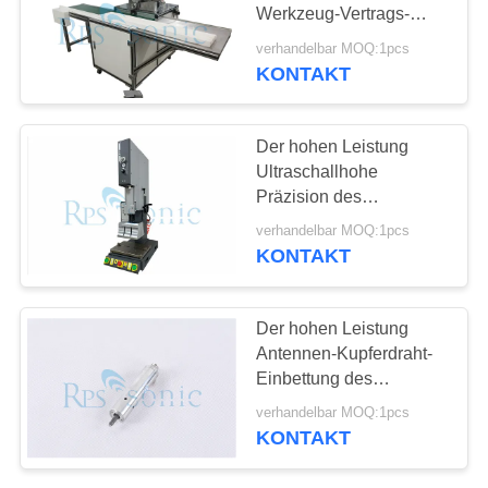
DATENSCHUTZRICHTLINIE
Werkzeug-Vertrags-
Ultraschallschweißens-
verhandelbar MOQ:1pcs
Ausrüstung
KONTAKT
Der hohen Leistung
Ultraschallhohe
Präzision des
schweißens-Werkzeug-
verhandelbar MOQ:1pcs
15khz 5000W
KONTAKT
Der hohen Leistung
Antennen-Kupferdraht-
Einbettung des
Ultraschallschweißens-
verhandelbar MOQ:1pcs
Werkzeug-60Khz
KONTAKT