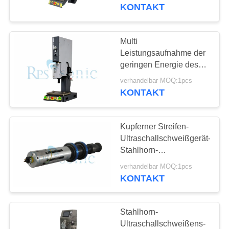
KONTAKT
TRETEN
SIE
Multi
MIT
Leistungsaufnahme der
geringen Energie des
UNS
Funktions-
verhandelbar MOQ:1pcs
IN
Ultraschallschweißens-
KONTAKT
Werkzeug-5000W
VERBINDUNG
220V/110V
Kupferner Streifen-
NACHRICHTEN
Ultraschallschweißgerät-
Stahlhorn-
Ultraschallhandschweißer
FÄLLE
verhandelbar MOQ:1pcs
KONTAKT
SITEMAP
Stahlhorn-
Ultraschallschweißens-