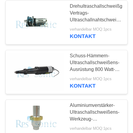
Drehultraschallschweißgerät-
Vertrags-
Ultraschallnahtschweißungs-
Maschine
verhandelbar MOQ:1pcs
KONTAKT
Schuss-Hämmern-
Ultraschallschweißens-
Ausrüstung 800 Watt-
starker Ertrag
verhandelbar MOQ:1pcs
KONTAKT
Aluminiumverstärker-
Ultraschallschweißens-
Werkzeug-
hitzebeständige lange
verhandelbar MOQ:1pcs
Lebensdauer