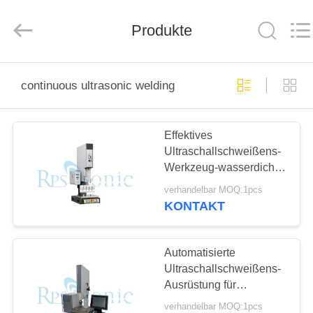
Powersonic
Equipment
Co.,
Produkte
Ltd..
All
Rights
Reserved.
HAUS
continuous ultrasonic welding
PRODUKTE
Effektives
Ultraschallschweißens-
ÜBER
Werkzeug-wasserdichter
UNS
Ultraschallmetallschweißer
verhandelbar MOQ:1pcs
KONTAKT
FABRIK-
AUSFLUG
Automatisierte
Ultraschallschweißens-
Ausrüstung für
QUALITÄTSKONTROLLE
Polycarbonat/Polypropylen
verhandelbar MOQ:1pcs