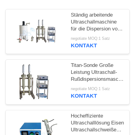
DATENSCHUTZRICHTLINIE
Ständig arbeitende
Ultraschallmaschine
für die Dispersion von
Graphen
negotiate MOQ:1 Satz
KONTAKT
Titan-Sonde Große
Leistung Ultraschall-
Rußdispersionsmaschine
Ultraschall-
negotiate MOQ:1 Satz
Homogenisatormaschine
KONTAKT
Hocheffiziente
Ultraschalllösung Eisen
Ultraschallschweißen