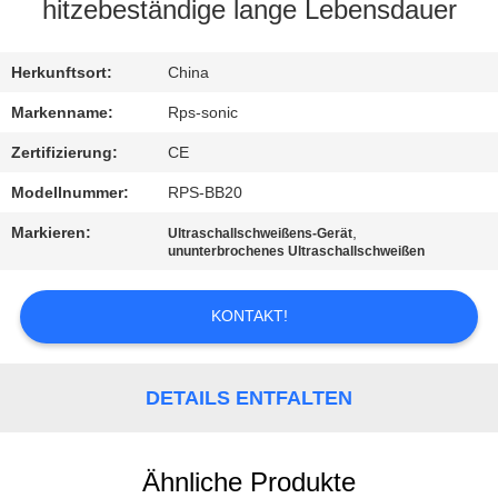
hitzebeständige lange Lebensdauer
TRETEN
SIE
Herkunftsort:
China
MIT
Markenname:
Rps-sonic
UNS
Zertifizierung:
CE
IN
Modellnummer:
RPS-BB20
VERBINDUNG
Markieren:
,
Ultraschallschweißens-Gerät
ununterbrochenes Ultraschallschweißen
NACHRICHTEN
KONTAKT!
FÄLLE
DETAILS ENTFALTEN
SITEMAP
Ähnliche Produkte