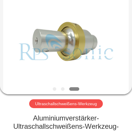
Powersonic
Equipment
Co.,
Ltd..
All
Rights
Reserved.
HAUS
PRODUKTE
ÜBER
UNS
FABRIK-
AUSFLUG
Ultraschallschweißens-Werkzeug
Aluminiumverstärker-
QUALITÄTSKONTROLLE
Ultraschallschweißens-Werkzeug-