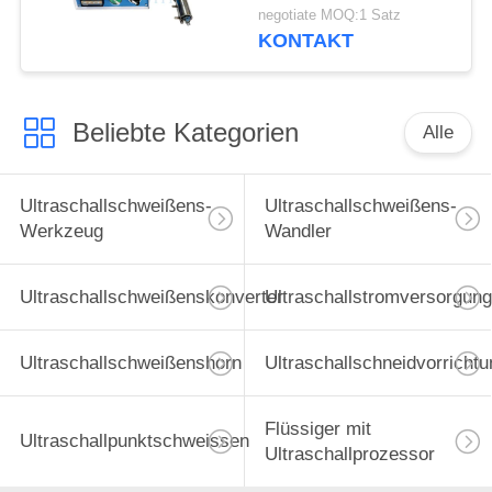
von Glas für die
negotiate MOQ:1 Satz
Bauindustrie
KONTAKT
Beliebte Kategorien
Alle
Ultraschallschweißens-
Ultraschallschweißens-
Werkzeug
Wandler
Ultraschallschweißenskonverter
Ultraschallstromversorgung
Ultraschallschweißenshorn
Ultraschallschneidvorrichtu
Flüssiger mit
Ultraschallpunktschweissen
Ultraschallprozessor