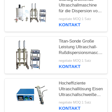
DATENSCHUTZRICHTLINIE
Ultraschallmaschine
für die Dispersion von
Graphen
negotiate MOQ:1 Satz
KONTAKT
Titan-Sonde Große
Leistung Ultraschall-
Rußdispersionsmaschine
Ultraschall-
negotiate MOQ:1 Satz
Homogenisatormaschine
KONTAKT
Hocheffiziente
Ultraschalllösung Eisen
Ultraschallschweißen
von Glas für die
negotiate MOQ:1 Satz
Bauindustrie
KONTAKT