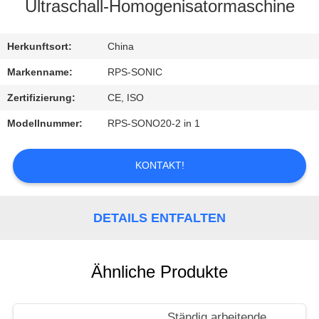
Ultraschall-Homogenisatormaschine
TRETEN
SIE
Herkunftsort:
China
MIT
Markenname:
RPS-SONIC
UNS
Zertifizierung:
CE, ISO
IN
Modellnummer:
RPS-SONO20-2 in 1
VERBINDUNG
KONTAKT!
NACHRICHTEN
DETAILS ENTFALTEN
FÄLLE
Ähnliche Produkte
SITEMAP
Ständig arbeitende