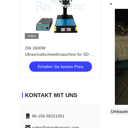
Video
20k 2600W
Ultraschallschweißmaschine für SD-
Karten
Erhalten Sie besten Preis
KONTAKT MIT UNS
Umbaut
86-156-58151051
sales@xingultrasonic.com