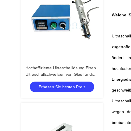
Welche I
Ultrascha
zugetroff
ändert. I
Hocheffiziente Ultraschalllösung Eisen
hochfeste
Ultraschallschweißen von Glas für die
Energiedi
Bauindustrie
Erhalten Sie besten Preis
geschweiß
Ultraschal
wegen de
beobachte