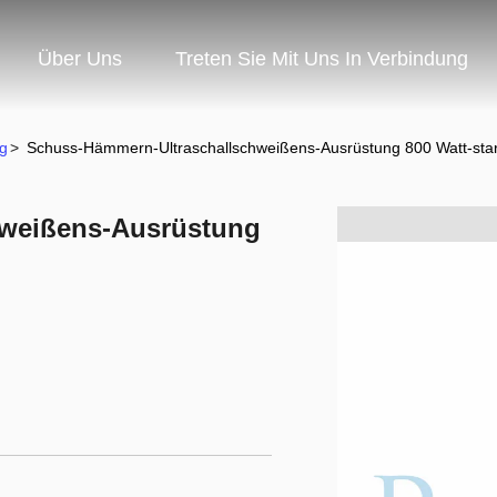
Über Uns
Treten Sie Mit Uns In Verbindung
g
>
Schuss-Hämmern-Ultraschallschweißens-Ausrüstung 800 Watt-star
hweißens-Ausrüstung