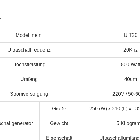
:
Modell nein.
UIT20
Ultraschallfrequenz
20Khz
Höchstleistung
800 Wat
Umfang
40um
Stromversorgung
220V /
50-6
Größe
250 (W) x 310 (L) x 135
schallgenerator
Gewicht
5 Kilogra
Eigenschaft
Ultraschallumfang 