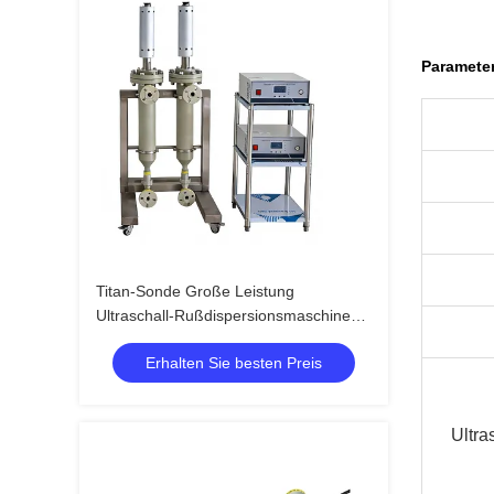
Parameter
Titan-Sonde Große Leistung
Ultraschall-Rußdispersionsmaschine
Ultraschall-Homogenisatormaschine
Erhalten Sie besten Preis
Ultra