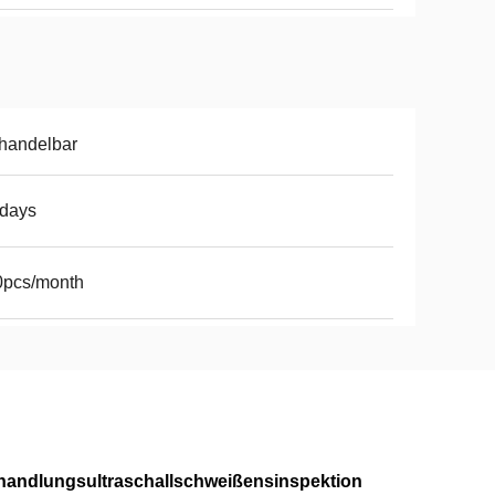
handelbar
8days
0pcs/month
andlungsultraschallschweißensinspektion