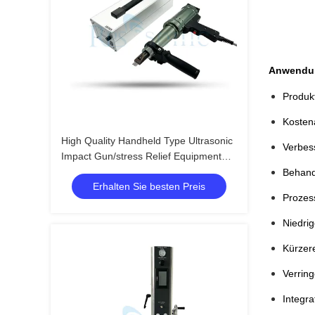
Anwendu
Produkt
Kosten
High Quality Handheld Type Ultrasonic
Verbes
Impact Gun/stress Relief Equipment
Ultrasonic Impact Treatment
Behand
Erhalten Sie besten Preis
Prozess
Niedrig
Kürzer
Verring
Integra