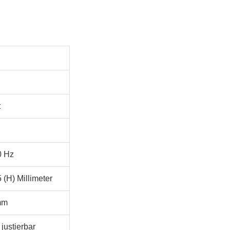
t
0 Hz
 (H) Millimeter
mm
justierbar