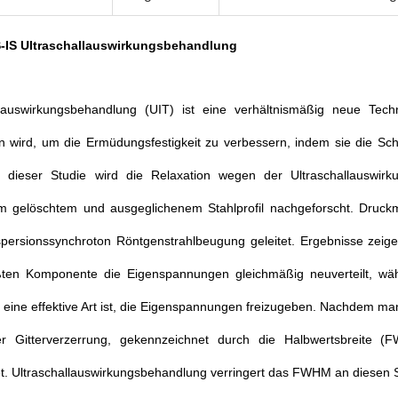
S-IS Ultraschallauswirkungsbehandlung
llauswirkungsbehandlung (UIT) ist eine verhältnismäßig neue Te
en wird, um die Ermüdungsfestigkeit zu verbessern, indem sie die 
n dieser Studie wird die Relaxation wegen der Ultraschallauswi
m gelöschtem und ausgeglichenem Stahlprofil nachgeforscht. Druc
spersionssynchroton Röntgenstrahlbeugung geleitet. Ergebnisse zeig
ten Komponente die Eigenspannungen gleichmäßig neuverteilt, wä
l eine effektive Art ist, die Eigenspannungen freizugeben. Nachdem m
r Gitterverzerrung, gekennzeichnet durch die Halbwertsbreite
t. Ultraschallauswirkungsbehandlung verringert das FWHM an diesen 