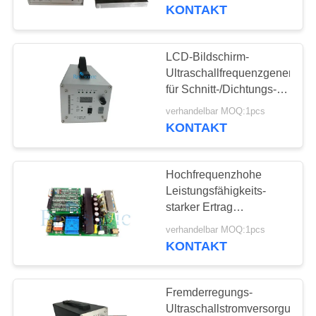
Gebrauch
KONTAKT
TRETEN
SIE
LCD-Bildschirm-
17
MIT
Ultraschallfrequenzgenerator
für Schnitt-/Dichtungs-
UNS
Ultraschallschweißensk
Maschine
verhandelbar MOQ:1pcs
IN
KONTAKT
VERBINDUNG
Hochfrequenzhohe
NACHRICHTEN
Leistungsfähigkeits-
starker Ertrag
40
Stromversorgungs-
FÄLLE
verhandelbar MOQ:1pcs
Stromkreis PWBs
KONTAKT
Ultraschallstromversorg
SITEMAP
Fremderregungs-
Ultraschallstromversorgungs-