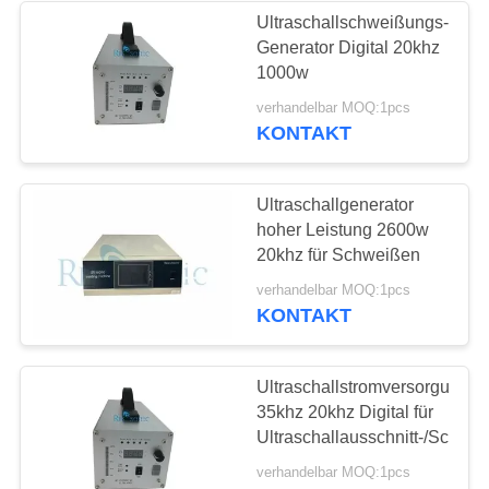
Ultraschallschweißungs-
Generator Digital 20khz
48
1000w
verhandelbar MOQ:1pcs
Ultraschallpunktschwei
KONTAKT
Ultraschallgenerator
hoher Leistung 2600w
20khz für Schweißen
68
verhandelbar MOQ:1pcs
KONTAKT
Flüssiger mit
Ultraschallprozessor
Ultraschallstromversorgung
35khz 20khz Digital für
Ultraschallausschnitt-/Schwe
verhandelbar MOQ:1pcs