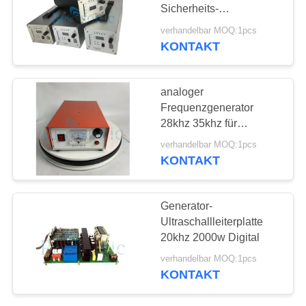
DATENSCHUTZRICHTLINIE
Sicherheits-
Ultraschallschweißungs-
verhandelbar MOQ:1pcs
Generator
KONTAKT
30
Ultraschallschweißensh
analoger
Frequenzgenerator
28khz 35khz für
Ultraschallplastikschweißen
verhandelbar MOQ:1pcs
KONTAKT
90
Generator-
Ultraschallleiterplatte
Ultraschallschneidvorri
20khz 2000w Digital
verhandelbar MOQ:1pcs
KONTAKT