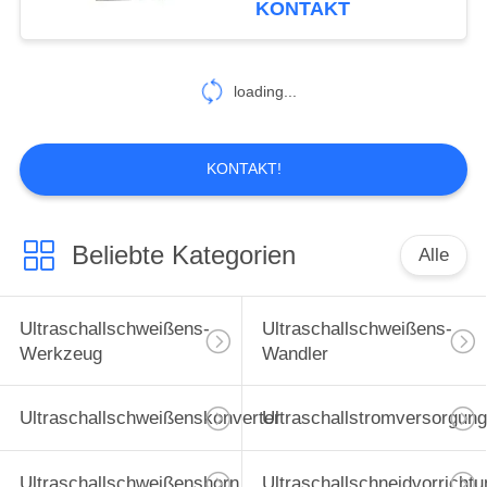
KONTAKT
16
Ultraschallspray-
loading...
Düsen
KONTAKT!
Beliebte Kategorien
Alle
15
Ultraschallwerkzeugmas
Ultraschallschweißens-
Ultraschallschweißens-
Werkzeug
Wandler
Ultraschallschweißenskonverter
Ultraschallstromversorgung
Ultraschallschweißenshorn
Ultraschallschneidvorrichtu