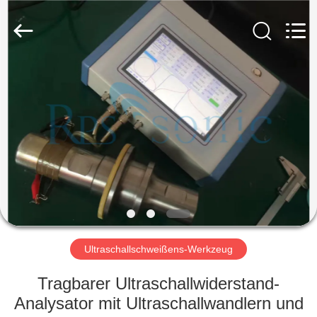
Powersonic
Equipment
Co.,
Ltd..
All
Rights
Reserved.
HAUS
PRODUKTE
ÜBER
UNS
FABRIK-
AUSFLUG
Ultraschallschweißens-Werkzeug
Tragbarer Ultraschallwiderstand-
QUALITÄTSKONTROLLE
Analysator mit Ultraschallwandlern und