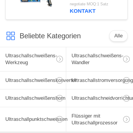
von Glas für die
negotiate MOQ:1 Satz
Bauindustrie
KONTAKT
Beliebte Kategorien
Alle
Ultraschallschweißens-
Ultraschallschweißens-
Werkzeug
Wandler
Ultraschallschweißenskonverter
Ultraschallstromversorgung
Ultraschallschweißenshorn
Ultraschallschneidvorrichtu
Flüssiger mit
Ultraschallpunktschweissen
Ultraschallprozessor