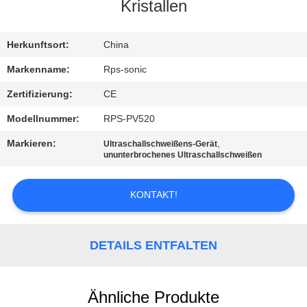
Kristallen
TRETEN
SIE
Herkunftsort:
China
MIT
Markenname:
Rps-sonic
UNS
Zertifizierung:
CE
IN
Modellnummer:
RPS-PV520
VERBINDUNG
Markieren:
,
Ultraschallschweißens-Gerät
ununterbrochenes Ultraschallschweißen
NACHRICHTEN
KONTAKT!
FÄLLE
DETAILS ENTFALTEN
SITEMAP
Ähnliche Produkte