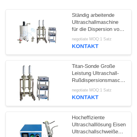
DATENSCHUTZRICHTLINIE
Ständig arbeitende
Ultraschallmaschine
für die Dispersion von
Graphen
negotiate MOQ:1 Satz
KONTAKT
Titan-Sonde Große
Leistung Ultraschall-
Rußdispersionsmaschine
Ultraschall-
negotiate MOQ:1 Satz
Homogenisatormaschine
KONTAKT
Hocheffiziente
Ultraschalllösung Eisen
Ultraschallschweißen