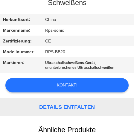
Schweißens
TRETEN
SIE
Herkunftsort:
China
MIT
Markenname:
Rps-sonic
UNS
Zertifizierung:
CE
IN
Modellnummer:
RPS-BB20
VERBINDUNG
Markieren:
,
Ultraschallschweißens-Gerät
ununterbrochenes Ultraschallschweißen
NACHRICHTEN
KONTAKT!
FÄLLE
DETAILS ENTFALTEN
SITEMAP
Ähnliche Produkte