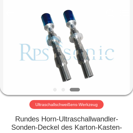
Powersonic
Equipment
Co.,
Ltd..
All
Rights
Reserved.
HAUS
PRODUKTE
ÜBER
UNS
FABRIK-
AUSFLUG
Ultraschallschweißens-Werkzeug
Rundes Horn-Ultraschallwandler-
QUALITÄTSKONTROLLE
Sonden-Deckel des Karton-Kasten-