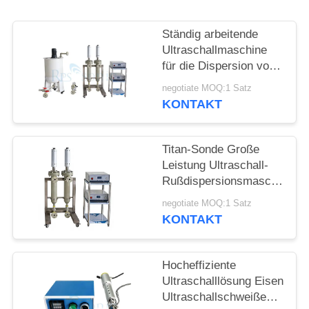
DATENSCHUTZRICHTLINIE
Ständig arbeitende
Ultraschallmaschine
für die Dispersion von
Graphen
negotiate MOQ:1 Satz
KONTAKT
Titan-Sonde Große
Leistung Ultraschall-
Rußdispersionsmaschine
Ultraschall-
negotiate MOQ:1 Satz
Homogenisatormaschine
KONTAKT
Hocheffiziente
Ultraschalllösung Eisen
Ultraschallschweißen