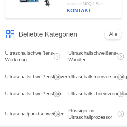
von Glas für die
negotiate MOQ:1 Satz
Bauindustrie
KONTAKT
Beliebte Kategorien
Alle
Ultraschallschweißens-
Ultraschallschweißens-
Werkzeug
Wandler
Ultraschallschweißenskonverter
Ultraschallstromversorgung
Ultraschallschweißenshorn
Ultraschallschneidvorrichtu
Flüssiger mit
Ultraschallpunktschweissen
Ultraschallprozessor