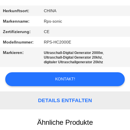
TRETEN
Herkunftsort:
CHINA
SIE
Markenname:
Rps-sonic
MIT
Zertifizierung:
CE
UNS
Modellnummer:
RPS-HC2000E
IN
Markieren:
,
Ultraschall-Digital Generator 2000w
VERBINDUNG
,
Ultraschall-Digital Generator 20khz
digitaler Ultraschallgenerator 20khz
NACHRICHTEN
KONTAKT!
FÄLLE
DETAILS ENTFALTEN
SITEMAP
Ähnliche Produkte