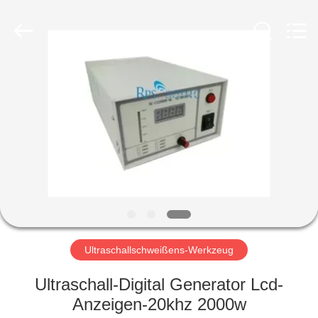
Powersonic
Equipment
Co.,
Ltd..
All
Rights
Reserved.
HAUS
PRODUKTE
ÜBER
UNS
FABRIK-
AUSFLUG
Ultraschallschweißens-Werkzeug
Ultraschall-Digital Generator Lcd-
QUALITÄTSKONTROLLE
Anzeigen-20khz 2000w