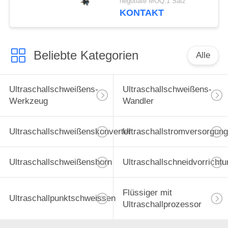
negotiate MOQ:1 Satz
Bauindustrie
KONTAKT
Beliebte Kategorien
Alle
Ultraschallschweißens-
Ultraschallschweißens-
Werkzeug
Wandler
Ultraschallschweißenskonverter
Ultraschallstromversorgung
Ultraschallschweißenshorn
Ultraschallschneidvorrichtu
Flüssiger mit
Ultraschallpunktschweissen
Ultraschallprozessor