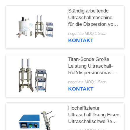
DATENSCHUTZRICHTLINIE
Ständig arbeitende
Ultraschallmaschine
für die Dispersion von
Graphen
negotiate MOQ:1 Satz
KONTAKT
Titan-Sonde Große
Leistung Ultraschall-
Rußdispersionsmaschine
Ultraschall-
negotiate MOQ:1 Satz
Homogenisatormaschine
KONTAKT
Hocheffiziente
Ultraschalllösung Eisen
Ultraschallschweißen
von Glas für die