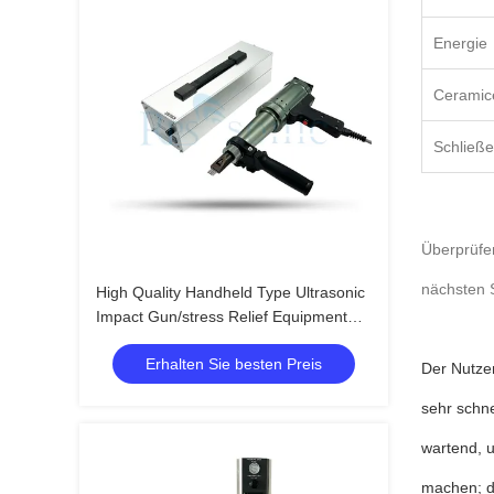
Energie
Ceramic
Schließ
Überprüfen
nächsten S
High Quality Handheld Type Ultrasonic
Impact Gun/stress Relief Equipment
Ultrasonic Impact Treatment
Erhalten Sie besten Preis
Der Nutzen
sehr schne
wartend, 
machen; de