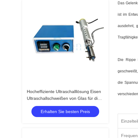
Das Gelenk 
ist im Entw
ausdehnt, 
Tragfähigke
Die Rippe 
geschweißt, 
die Spannu
Hocheffiziente Ultraschalllösung Eisen
verschieden
Ultraschallschweißen von Glas für die
Bauindustrie
Erhalten Sie besten Preis
Einzeltei
Frequen