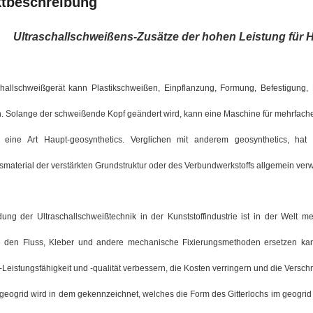
tbeschreibung
Ultraschallschweißens-Zusätze der hohen Leistung für
challschweißgerät kann Plastikschweißen, Einpflanzung, Formung, Befestigung
. Solange der schweißende Kopf geändert wird, kann eine Maschine für mehrfac
t eine Art Haupt-geosynthetics. Verglichen mit anderem geosynthetics, hat 
smaterial der verstärkten Grundstruktur oder des Verbundwerkstoffs allgemein ver
ng der Ultraschallschweißtechnik in der Kunststoffindustrie ist in der Welt
 den Fluss, Kleber und andere mechanische Fixierungsmethoden ersetzen kann,
-Leistungsfähigkeit und -qualität verbessern, die Kosten verringern und die Versc
-geogrid wird in dem gekennzeichnet, welches die Form des Gitterlochs im geogrid 