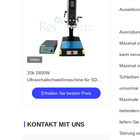
Auswirkun
Ausrüstun
Maximal z
kann veru
Video
Maximal zu
20k 2600W
Schließen
Ultraschallschweißmaschine für SD-
Karten
unnormal.
Erhalten Sie besten Preis
Maximale I
behindern 
liefern Si
KONTAKT MIT UNS
Störung un