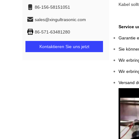
Kabel soll
86-156-58151051
sales@xingultrasonic.com
Service 
86-571-63481280
Garantie e
Kontaktieren Sie uns jetzt
Sie können
Wir erbrin
Wir erbri
Versand 