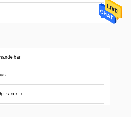
handelbar
ays
0pcs/month