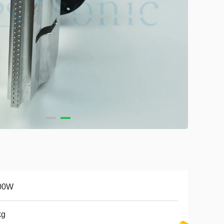
00W
kg