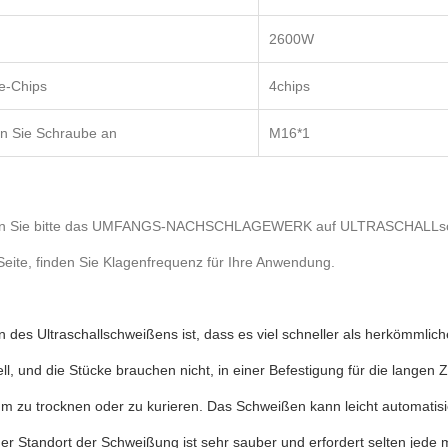
2600W
e-Chips
4chips
en Sie Schraube an
M16*1
 Sie bitte das
UMFANGS-NACHSCHLAGEWERK auf ULTRASCHALLsch
eite, finden Sie Klagenfrequenz für Ihre Anwendung.
 des Ultraschallschweißens ist, dass es viel schneller als herkömmliche
ll, und die Stücke brauchen nicht, in einer Befestigung für die langen
um zu trocknen oder zu kurieren. Das Schweißen kann leicht automati
r Standort der Schweißung ist sehr sauber und erfordert selten jede 