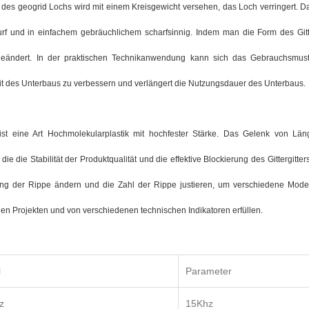
des geogrid Lochs wird mit einem Kreisgewicht versehen, das Loch verringert. D
urf und in einfachem gebräuchlichem scharfsinnig. Indem man die Form des Gitte
geändert. In der praktischen Technikanwendung kann sich das Gebrauchsmust
it des Unterbaus zu verbessern und verlängert die Nutzungsdauer des Unterbaus.
ist eine Art Hochmolekularplastik mit hochfester Stärke. Das Gelenk von Län
die die Stabilität der Produktqualität und die effektive Blockierung des Gittergitter
ng der Rippe ändern und die Zahl der Rippe justieren, um verschiedene Model
en Projekten und von verschiedenen technischen Indikatoren erfüllen.
l
Parameter
z
15Khz