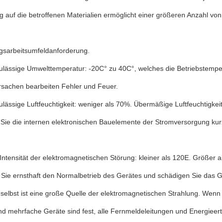
g auf die betroffenen Materialien ermöglicht einer größeren Anzahl v
gsarbeitsumfeldanforderung.
ulässige Umwelttemperatur: -20C° zu 40C°, welches die Betriebstemper
rsachen bearbeiten Fehler und Feuer.
lässige Luftfeuchtigkeit: weniger als 70%. Übermäßige Luftfeuchtigke
 Sie die internen elektronischen Bauelemente der Stromversorgung kur
ntensität der elektromagnetischen Störung: kleiner als 120E. Größer 
Sie ernsthaft den Normalbetrieb des Gerätes und schädigen Sie das Ge
e selbst ist eine große Quelle der elektromagnetischen Strahlung. Wenn
d mehrfache Geräte sind fest, alle Fernmeldeleitungen und Energieertra