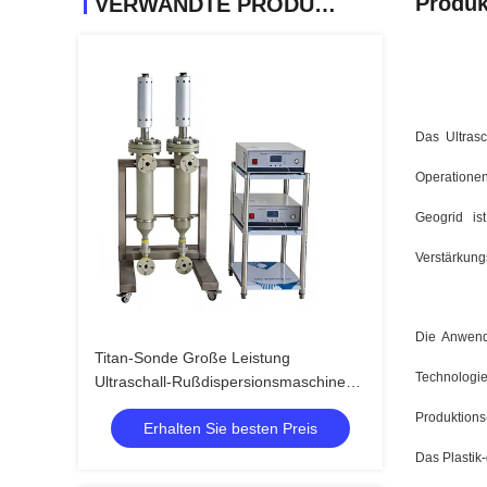
Produk
VERWANDTE PRODUKTE
Das Ultras
Operationen
Geogrid is
Verstärkung
Die Anwendu
Titan-Sonde Große Leistung
Technologie
Ultraschall-Rußdispersionsmaschine
Ultraschall-Homogenisatormaschine
Produktions
Erhalten Sie besten Preis
Das Plastik