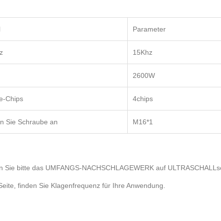
l
Parameter
z
15Khz
2600W
e-Chips
4chips
en Sie Schraube an
M16*1
 Sie bitte das
UMFANGS-NACHSCHLAGEWERK auf ULTRASCHALLsch
eite, finden Sie Klagenfrequenz für Ihre Anwendung.