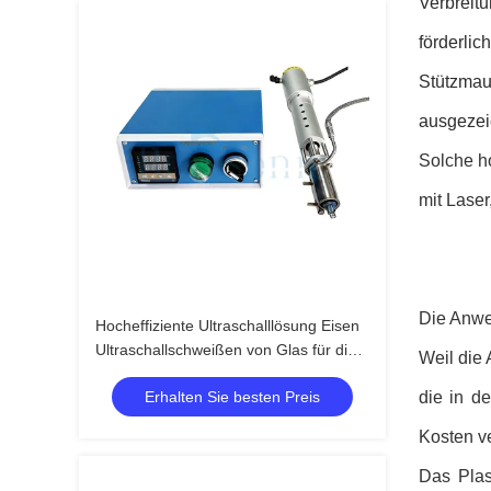
Verbreit
förderlic
Stützmau
ausgezeic
Solche ho
mit Laser
Die Anwen
Hocheffiziente Ultraschalllösung Eisen
Ultraschallschweißen von Glas für die
Weil die
Bauindustrie
Erhalten Sie besten Preis
die in de
Kosten v
Das Plas