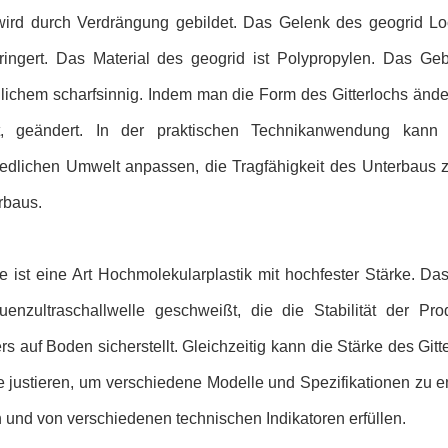
wird durch Verdrängung gebildet. Das Gelenk des geogrid Lo
ringert. Das Material des geogrid ist Polypropylen. Das Ge
ichem scharfsinnig. Indem man die Form des Gitterlochs ändert
t, geändert. In der praktischen Technikanwendung kan
iedlichen Umwelt anpassen, die Tragfähigkeit des Unterbaus 
rbaus.
e ist eine Art Hochmolekularplastik mit hochfester Stärke. D
uenzultraschallwelle geschweißt, die die Stabilität der Pro
ters auf Boden sicherstellt. Gleichzeitig kann die Stärke des G
e justieren, um verschiedene Modelle und Spezifikationen zu 
 und von verschiedenen technischen Indikatoren erfüllen.