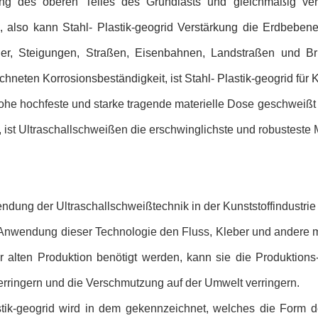
ung des oberen Teiles des Grundlasts und gleichmäßig ve
h, also kann Stahl- Plastik-geogrid Verstärkung die Erdbebenen
er, Steigungen, Straßen, Eisenbahnen, Landstraßen und Brü
hneten Korrosionsbeständigkeit, ist Stahl- Plastik-geogrid fü
he hochfeste und starke tragende materielle Dose geschweißt d
, ist Ultraschallschweißen die
erschwinglichste und robusteste
dung der Ultraschallschweißtechnik in der Kunststoffindustrie
 Anwendung dieser Technologie den Fluss, Kleber und andere
r alten Produktion benötigt werden, kann sie die Produktions-
erringern und die Verschmutzung auf der Umwelt verringern.
tik-geogrid wird in dem gekennzeichnet, welches die Form des