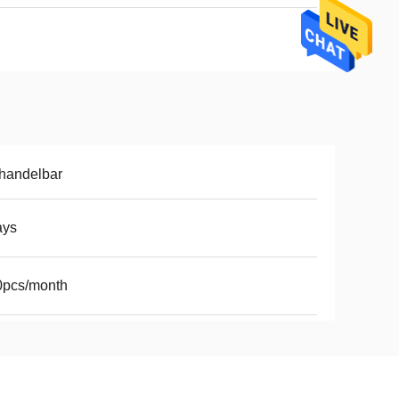
handelbar
ays
0pcs/month