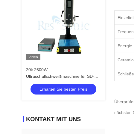
Einzeltei
Frequen
Energie
Video
Ceramic
20k 2600W
Schließ
Ultraschallschweißmaschine für SD-
Karten
Erhalten Sie besten Preis
Überprüfen
nächsten S
KONTAKT MIT UNS