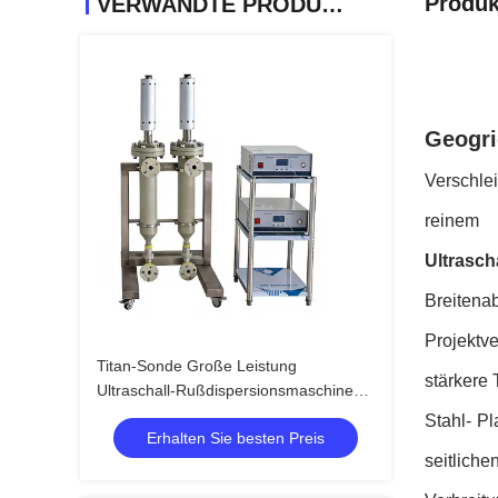
Produk
VERWANDTE PRODUKTE
Geogri
Verschlei
reinem 
Ultrasch
Breitena
Projektv
Titan-Sonde Große Leistung
stärkere 
Ultraschall-Rußdispersionsmaschine
Ultraschall-Homogenisatormaschine
Stahl- Pl
Erhalten Sie besten Preis
seitlich