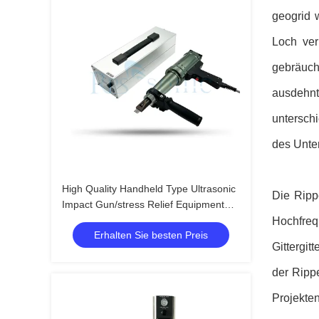
geogrid 
Loch ver
gebräuchl
ausdehn
untersch
des Unte
High Quality Handheld Type Ultrasonic
Die Ripp
Impact Gun/stress Relief Equipment
Ultrasonic Impact Treatment
Hochfreq
Erhalten Sie besten Preis
Gittergit
der Ripp
Projekten