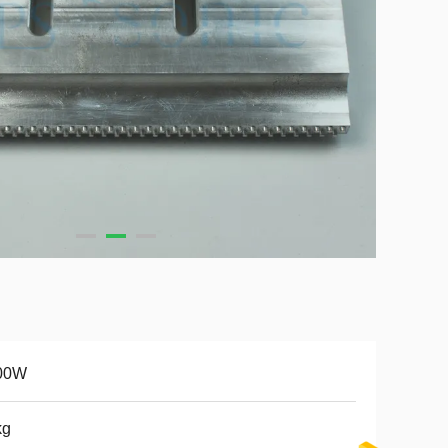
00W
kg