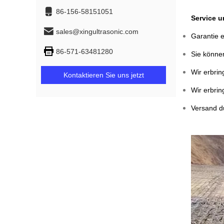
86-156-58151051
Service 
sales@xingultrasonic.com
Garantie e
86-571-63481280
Sie können
Wir erbrin
Kontaktieren Sie uns jetzt
Wir erbri
Versand 