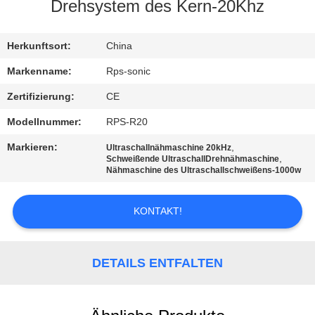
Drehsystem des Kern-20Khz
TRETEN
SIE
Herkunftsort:
China
MIT
Markenname:
Rps-sonic
UNS
Zertifizierung:
CE
IN
Modellnummer:
RPS-R20
VERBINDUNG
Markieren:
,
Ultraschallnähmaschine 20kHz
,
Schweißende UltraschallDrehnähmaschine
Nähmaschine des Ultraschallschweißens-1000w
NACHRICHTEN
KONTAKT!
FÄLLE
DETAILS ENTFALTEN
SITEMAP