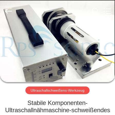
Powersonic
Equipment
Co.,
Ltd..
All
Rights
Reserved.
HAUS
PRODUKTE
ÜBER
UNS
FABRIK-
AUSFLUG
Ultraschallschweißens-Werkzeug
Stabile Komponenten-
QUALITÄTSKONTROLLE
Ultraschallnähmaschine-schweißendes