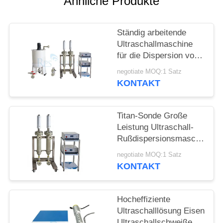
Ähnliche Produkte
DATENSCHUTZRICHTLINIE
Ständig arbeitende
Ultraschallmaschine
für die Dispersion von
Graphen
negotiate MOQ:1 Satz
KONTAKT
Titan-Sonde Große
Leistung Ultraschall-
Rußdispersionsmaschine
Ultraschall-
negotiate MOQ:1 Satz
Homogenisatormaschine
KONTAKT
Hocheffiziente
Ultraschalllösung Eisen
Ultraschallschweißen