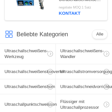
von Glas für die
negotiate MOQ:1 Satz
Bauindustrie
KONTAKT
Beliebte Kategorien
Alle
Ultraschallschweißens-
Ultraschallschweißens-
Werkzeug
Wandler
Ultraschallschweißenskonverter
Ultraschallstromversorgung
Ultraschallschweißenshorn
Ultraschallschneidvorrichtu
Flüssiger mit
Ultraschallpunktschweissen
Ultraschallprozessor