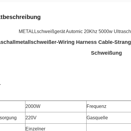
tbeschreibung
METALLschweißgerät Automic 20Khz 5000w Ultrascha
aschallmetallschweißer-Wiring Harness Cable-Strang
Schweißung
r
2000W
Frequenz
rsorgung
220V
Gasquelle
Einzelner