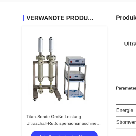
Produk
VERWANDTE PRODUKTE
Ultr
Paramete
Energie
Titan-Sonde Große Leistung
Stromve
Ultraschall-Rußdispersionsmaschine
Ultraschall-Homogenisatormaschine