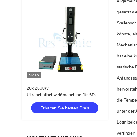
Allgemeine
gesetzt we
Stellensc
könnte, al
Mechanismu
hat eine k
statische 
Video
Anfangssta
20k 2600W
hervorsteh
Ultraschallschweißmaschine für SD-
die Temper
Karten
Erhalten Sie besten Preis
unter der 
Lötmittelg
verringert