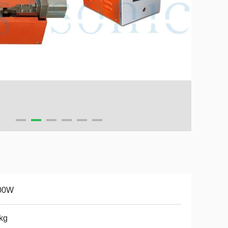
00W
kg