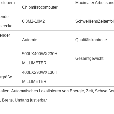
 steuern
Maximaler Arbeitsan
Chipmikrocomputer
ende
0.3M2-10M2
SchweißensZeitenfo
strecke
ender
Automic
Qualitätskontrolle
500LX400WX230H
Gesamtgewicht
MILLIMETER
400LX290WX130H
rgröße
MILLIMETER
aften
:
Automatisches Lokalisieren von Energie, Zeit, Schweißen
, Breite, Umfang justierbar