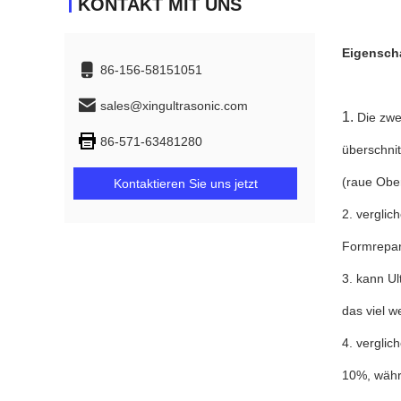
KONTAKT MIT UNS
Eigensch
86-156-58151051
sales@xingultrasonic.com
1.
Die zwe
86-571-63481280
überschnit
(raue Ober
Kontaktieren Sie uns jetzt
2. verglic
Formrepara
3. kann Ul
das viel w
4. verglic
10%, währ