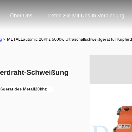
Über Uns
Treten Sie Mit Uns In Verbindung
g
>
METALLautomic 20Khz 5000w Ultraschallschweißgerät für Kupfer
pferdraht-Schweißung
ßgerät des Metall20khz