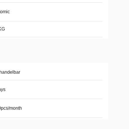
tomic
KG
handelbar
ays
0pcs/month