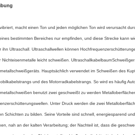
ibung
 vibriert, macht einen Ton und jeden möglichen Ton wird verursacht 
 eines bestimmten Bereiches nur empfinden, und diese Strecke kann w
r ihn Ultraschall. Ultraschallwellen können Hochfrequenzerschütterun
 Nichteisenmetalle leicht schweißen. UltraschallkabelbaumSchweißgerä
llmetallschweißgeräts. Hauptsächlich verwendet im Schweißen des Kup
obilkabelstrangs und des Motorradkabelstrangs. So wird es häufig A
llmetallschweißen benutzt zwei geschweißt zu werden Metalloberfläche
enzerschütterungswellen. Unter Druck werden die zwei Metalloberflä
n Schichten zu bilden. Seine Vorteile sind schnell, energiesparend und 
en, nah an der kalten Verarbeitung; der Nachteil ist, dass die geschweiß