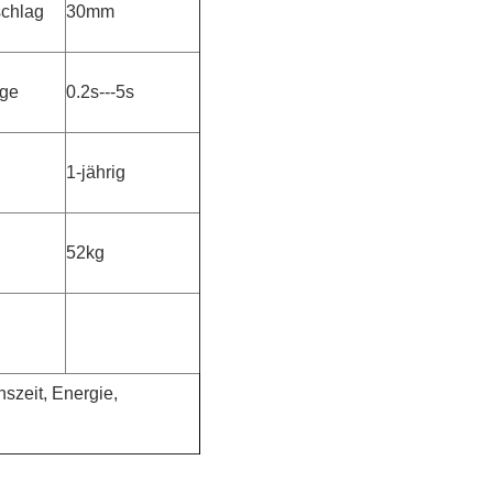
schlag
30mm
lge
0.2s---5s
1-jährig
52kg
szeit, Energie,