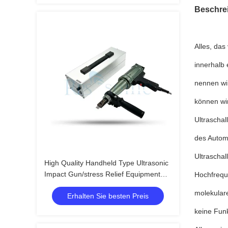
Beschre
Alles, das
innerhalb
nennen wi
können wir
Ultrascha
des Autom
Ultrascha
High Quality Handheld Type Ultrasonic
Impact Gun/stress Relief Equipment
Hochfrequ
Ultrasonic Impact Treatment
molekulare
Erhalten Sie besten Preis
keine Funk