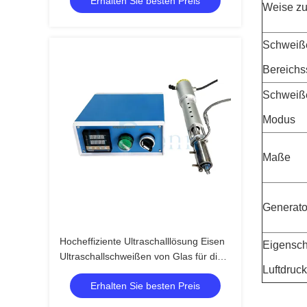
Erhalten Sie besten Preis
Weise zu
Schweiß
Bereichs
Schweiß
Modus
Maße
Generato
Hocheffiziente Ultraschalllösung Eisen
Eigensch
Ultraschallschweißen von Glas für die
Luftdruck
Bauindustrie
Erhalten Sie besten Preis