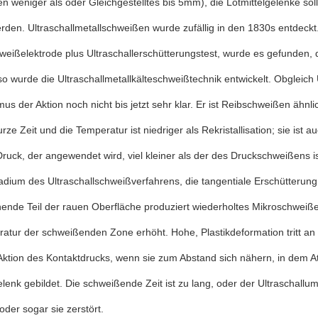
n weniger als oder Gleichgestelltes bis 5mm), die Lötmittelgelenke sol
rden. Ultraschallmetallschweißen wurde zufällig in den 1830s entdeck
hweißelektrode plus Ultraschallerschütterungstest, wurde es gefunden
so wurde die Ultraschallmetallkälteschweißtechnik entwickelt. Obgleich 
s der Aktion noch nicht bis jetzt sehr klar. Er ist Reibschweißen ähnli
urze Zeit und die Temperatur ist niedriger als Rekristallisation; sie ist
Druck, der angewendet wird, viel kleiner als der des Druckschweißens is
dium des Ultraschallschweißverfahrens, die tangentiale Erschütterung 
ende Teil der rauen Oberfläche produziert wiederholtes Mikroschweiß
atur der schweißenden Zone erhöht. Hohe, Plastikdeformation tritt an d
Aktion des Kontaktdrucks, wenn sie zum Abstand sich nähern, in dem A
elenk gebildet. Die schweißende Zeit ist zu lang, oder der Ultraschallu
 oder sogar sie zerstört.