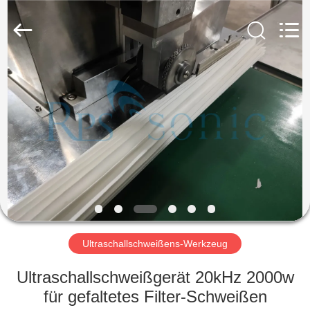
Powersonic
Equipment
Co.,
Ltd..
All
Rights
Reserved.
HAUS
PRODUKTE
ÜBER
UNS
FABRIK-
AUSFLUG
Ultraschallschweißens-Werkzeug
Ultraschallschweißgerät 20kHz 2000w
QUALITÄTSKONTROLLE
für gefaltetes Filter-Schweißen