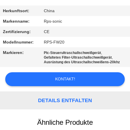
TRETEN
Herkunftsort:
China
SIE
Markenname:
Rps-sonic
MIT
Zertifizierung:
CE
UNS
Modellnummer:
RPS-FW20
IN
Markieren:
,
Plc-Steuerultraschallschweißgerät
VERBINDUNG
,
Gefaltetes Filter-Ultraschallschweißgerät
Ausrüstung des Ultraschallschweißens-20khz
NACHRICHTEN
KONTAKT!
FÄLLE
DETAILS ENTFALTEN
SITEMAP
Ähnliche Produkte