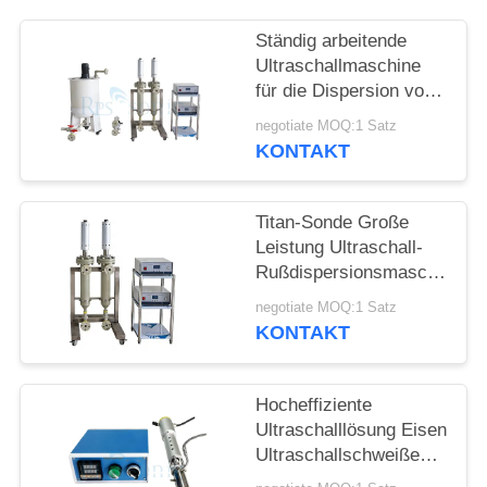
DATENSCHUTZRICHTLINIE
Ständig arbeitende
Ultraschallmaschine
für die Dispersion von
Graphen
negotiate MOQ:1 Satz
KONTAKT
Titan-Sonde Große
Leistung Ultraschall-
Rußdispersionsmaschine
Ultraschall-
negotiate MOQ:1 Satz
Homogenisatormaschine
KONTAKT
Hocheffiziente
Ultraschalllösung Eisen
Ultraschallschweißen
von Glas für die