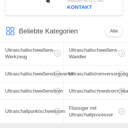
negotiate MOQ:1 Satz
Bauindustrie
KONTAKT
Beliebte Kategorien
Alle
Ultraschallschweißens-
Ultraschallschweißens-
Werkzeug
Wandler
Ultraschallschweißenskonverter
Ultraschallstromversorgung
Ultraschallschweißenshorn
Ultraschallschneidvorrichtu
Flüssiger mit
Ultraschallpunktschweissen
Ultraschallprozessor