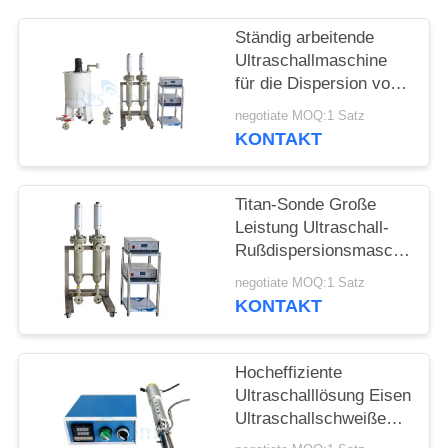
DATENSCHUTZRICHTLINIE
Ständig arbeitende
Ultraschallmaschine
für die Dispersion von
Graphen
negotiate MOQ:1 Satz
KONTAKT
Titan-Sonde Große
Leistung Ultraschall-
Rußdispersionsmaschine
Ultraschall-
negotiate MOQ:1 Satz
Homogenisatormaschine
KONTAKT
Hocheffiziente
Ultraschalllösung Eisen
Ultraschallschweißen
von Glas für die