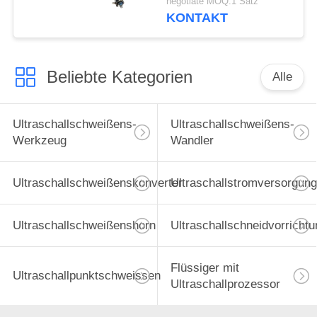
negotiate MOQ:1 Satz
Bauindustrie
KONTAKT
Beliebte Kategorien
Alle
Ultraschallschweißens-
Ultraschallschweißens-
Werkzeug
Wandler
Ultraschallschweißenskonverter
Ultraschallstromversorgung
Ultraschallschweißenshorn
Ultraschallschneidvorrichtu
Flüssiger mit
Ultraschallpunktschweissen
Ultraschallprozessor