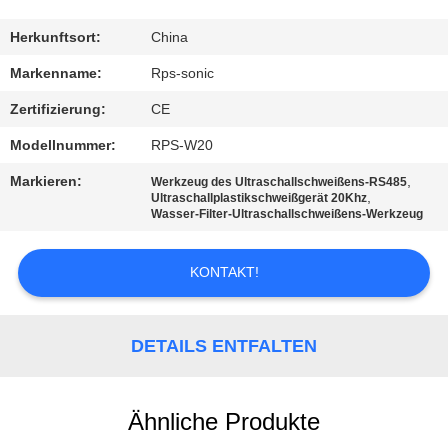
TRETEN
Herkunftsort:
China
SIE
Markenname:
Rps-sonic
MIT
Zertifizierung:
CE
UNS
Modellnummer:
RPS-W20
IN
Markieren:
,
Werkzeug des Ultraschallschweißens-RS485
VERBINDUNG
,
Ultraschallplastikschweißgerät 20Khz
Wasser-Filter-Ultraschallschweißens-Werkzeug
NACHRICHTEN
KONTAKT!
FÄLLE
DETAILS ENTFALTEN
SITEMAP
Ähnliche Produkte