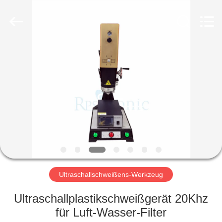
Powersonic
Equipment
Co.,
Ltd..
All
Rights
Reserved.
HAUS
PRODUKTE
ÜBER
UNS
FABRIK-
AUSFLUG
Ultraschallschweißens-Werkzeug
Ultraschallplastikschweißgerät 20Khz
QUALITÄTSKONTROLLE
für Luft-Wasser-Filter