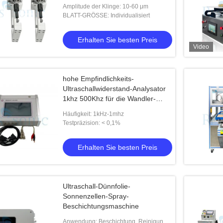
Amplitude der Klinge: 10-60 μm
BLATT-GRÖSSE: Individualisiert
Erhalten Sie besten Preis
Video
hohe Empfindlichkeits-
Ultraschallwiderstand-Analysator
1khz 500Khz für die Wandler-
Prüfung
Häufigkeit: 1kHz-1mhz
Testpräzision: < 0,1%
Erhalten Sie besten Preis
Ultraschall-Dünnfolie-
Sonnenzellen-Spray-
Beschichtungsmaschine
Anwendung: Beschichtung, Reinigung,