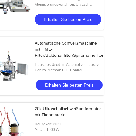
Farbmaschine
Befeuchtung
Atomisierungsverfahren: Ultraschall
Erhalten Sie besten Preis
Automatische Schweißmaschine
mit HME-
Filter/Bakterienfilter/Spirometriefilter
Industries Used In: Automotive industry,
Electronic industry, Medical industry,
Control Method: PLC Control
Household appliances, Woven apparel,
Office supplies, Packaging industry, Toy
Erhalten Sie besten Preis
industry, and more
20k Ultraschallschweißumformator
mit Titanmaterial
Häufigkeit: 20KHZ
Macht: 1000 W