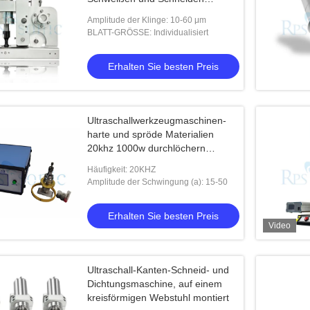
Maschine mit 20mm Horn
Amplitude der Klinge: 10-60 μm
BLATT-GRÖSSE: Individualisiert
Erhalten Sie besten Preis
Ultraschallwerkzeugmaschinen-
harte und spröde Materialien
20khz 1000w durchlöchern
Bohrung für das Mahlen
Häufigkeit: 20KHZ
Amplitude der Schwingung (a): 15-50
Erhalten Sie besten Preis
Video
Ultraschall-Kanten-Schneid- und
Dichtungsmaschine, auf einem
kreisförmigen Webstuhl montiert