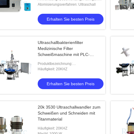
Befeuchtung
Atomisierungsverfahren: Ultraschall
Erhalten Sie besten Preis
Ultraschallbakterienfilter
Medizinische Filter
Schweißmaschine mit PLC-
Steuerung
Produktbezeichnung:
Ultraschallbakterienfilter Medizinische
Häufigkeit: 20KHZ
Filter Schweißmaschine mit PLC-
Steuerung
Erhalten Sie besten Preis
20k 3530 Ultraschallwandler zum
Schweißen und Schneiden mit
Titanmaterial
Häufigkeit: 20KHZ
Macht: 1000 W