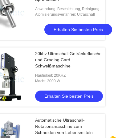
Anwendung: Beschichtung, Reinigung,
Befeuchtung
Atomisierungsverfahren: Ultraschall
Erhalten Sie besten Preis
20khz Ultraschall Getränkeflasche
und Grading Card
Schweißmaschine
Häufigkeit: 20KHZ
Macht: 2000 W
Erhalten Sie besten Preis
Automatische Ultraschall-
Rotationsmaschine zum
Schneiden von Lebensmitteln