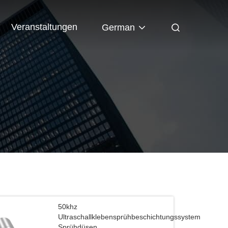
Veranstaltungen
German
50khz
Ultraschallklebensprühbeschichtungssystem
Sprühdüsen